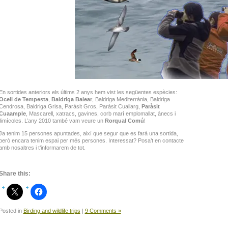
En sortides anteriors els últims 2 anys hem vist les següentes espècies:
Ocell de Tempesta
,
Baldriga Balear
, Baldriga Mediterrània, Baldriga
Cendrosa, Baldriga Grisa, Paràsit Gros, Paràsit Cuallarg,
Paràsit
Cuaample
, Mascarell, xatracs, gavines, corb marí emplomallat, ànecs i
llimícoles. L’any 2010 també vam veure un
Rorqual Comú
!
Ja tenim 15 persones apuntades, així que segur que es farà una sortida,
però encara tenim espai per més persones. Interessat? Posa’t en contacte
amb nosaltres i t’informarem de tot.
Share this:
Posted in
Birding and wildlife trips
|
9 Comments »