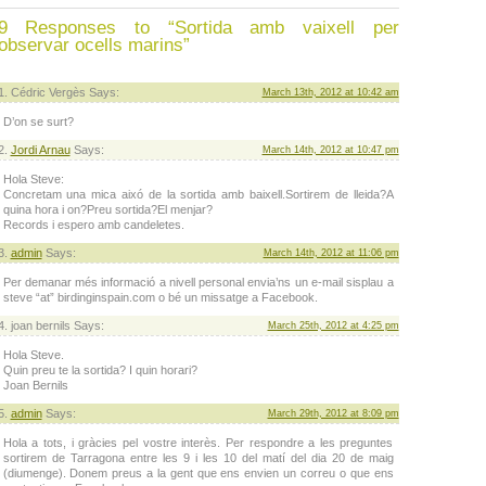
9 Responses to “Sortida amb vaixell per
observar ocells marins”
Cédric Vergès Says:
March 13th, 2012 at 10:42 am
D’on se surt?
Jordi Arnau
Says:
March 14th, 2012 at 10:47 pm
Hola Steve:
Concretam una mica aixó de la sortida amb baixell.Sortirem de lleida?A
quina hora i on?Preu sortida?El menjar?
Records i espero amb candeletes.
admin
Says:
March 14th, 2012 at 11:06 pm
Per demanar més informació a nivell personal envia’ns un e-mail sisplau a
steve “at” birdinginspain.com o bé un missatge a Facebook.
joan bernils Says:
March 25th, 2012 at 4:25 pm
Hola Steve.
Quin preu te la sortida? I quin horari?
Joan Bernils
admin
Says:
March 29th, 2012 at 8:09 pm
Hola a tots, i gràcies pel vostre interès. Per respondre a les preguntes
sortirem de Tarragona entre les 9 i les 10 del matí del dia 20 de maig
(diumenge). Donem preus a la gent que ens envien un correu o que ens