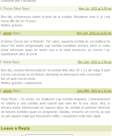
contactin per Facebook.
Òscar Oliva Says:
May 1st, 2021 at 5:39 am
Bon dia, m’interessa saber el preu de la sortida. Nosaltres som 4, jo i els
meus fills de 14 i 9 anys.
Moltes gràcies
admin
Says:
May 2nd, 2021 at 12:22 pm
Gràcies Òscar per a l’interès. Tot i això, aquesta sortida es va realitzar fa
anys! No tenim programada cap sortida semblant encara, però si voleu
estar informats quan en tenim una a la vista envieu’ns un correu i us
mantindrem dins el circle.
Núria Says:
May 11th, 2022 at 7:36 am
Bon dia, estaria interessada en la sortida dels dies 20 o 21 de maig. A quin
correu cal enviar la sol·licitud i demanar la informació més concreta?
No sé quin correu teniu.
Moltes gràcies i salutacions.
admin
Says:
June 28th, 2022 at 1:13 pm
Hola Núria – ho sento, no realitzem cap sortida enguany. L’article/anunci
es referia a una sortida amb vaixell que vam fer fa uns anys. Ara, si
encara estas interessada en aquest tipus de sortida et podrem informar
de futures sortides quan es programin. Sisplau, envia’ns un correu, ja que
és per aquest mitjà que funcionem millor, i responem molt més ràpid.
Leave a Reply