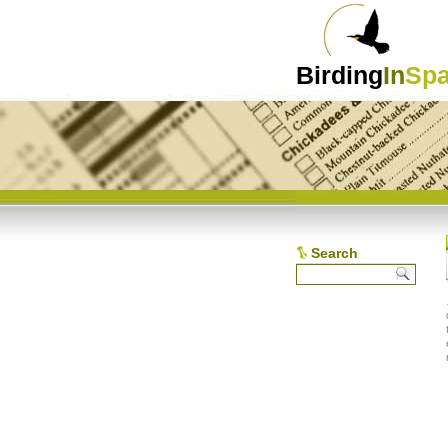
Birding
In
Spa
Search