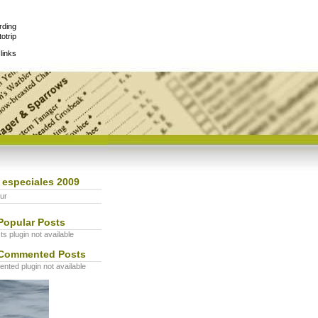
rding
otrip
links
 especiales 2009
ur
Popular Posts
s plugin not available
Commented Posts
ted plugin not available