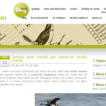
home
guiding
sites and itineraries
books
birding ne spain
bi
phot
in
blog
free downloads
nh holidays
birding mallorca
about us
Sortida amb vaixell per observar ocells
MAR
marins
Viajes
13
Els dies 20 i 21 de maig …
Bulgaria To
…oferim una bona oportunitat per veure de prop molts dels
ocells marins
Most 
que passen davant de la
costa de Catalunya
sense ser vistos des de
terra. Sortirem amb vaixell des de Tarragona rumbo mar endins i passarem
Popular post
entre 3 i 4 hores observant ocells, peixos lluna i potser fins i tot algún
Most 
mamífer marí també.
Most commen