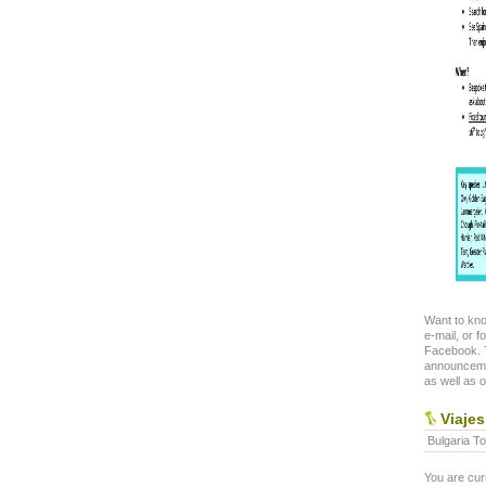
Want to kno
e-mail, or f
Facebook. T
announceme
as well as o
Viajes
Bulgaria To
You are cur