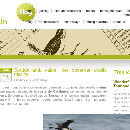
home
guiding
sites and itineraries
books
birding ne spain
bi
phot
in
blog
free downloads
nh holidays
birding mallorca
about us
Sortida amb vaixell per observar ocells
MAR
This W
marins
13
Els dies 20 i 21 de maig …
Wonderfu
Tour and 
…oferim una bona oportunitat per veure de prop molts dels
ocells marins
que passen davant de la
costa de Catalunya
sense ser vistos des de
We know, a
terra. Sortirem amb vaixell des de Tarragona rumbo mar endins i passarem
appeared on
entre 3 i 4 hores observant ocells, peixos lluna i potser fins i tot algún
Now, it’s no
mamífer marí també.
information,
been very 
Birding In
great comp
won every mo
a
Big Year 