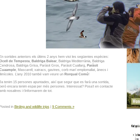
months, with
on one of o
Tours
Winte
take place 
En sortides anteriors els últims 2 anys hem vist les següentes espècies:
Ocell de Tempesta
,
Baldriga Balear
, Baldriga Mediterrània, Baldriga
Cendrosa, Baldriga Grisa, Paràsit Gros, Paràsit Cuallarg,
Paràsit
Cuaample
, Mascarell, xatracs, gavines, corb marí emplomallat, ànecs i
llimícoles. L’any 2010 també vam veure un
Rorqual Comú
!
Ja tenim 15 persones apuntades, així que segur que es farà una sortida,
però encara tenim espai per més persones. Interessat? Posa’t en contacte
amb nosaltres i t’informarem de tot.
Posted in
Birding and wildlife trips
|
9 Comments »