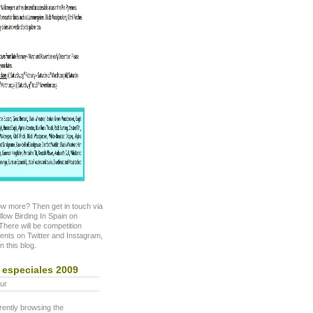
w more? Then get in touch via
ollow Birding In Spain on
here will be competition
nts on Twitter and Instagram,
n this blog.
 especiales 2009
ur
rently browsing the