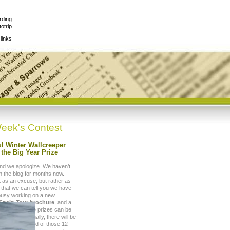
rding
otrip
links
eek's Contest
l Winter Wallcreeper
the Big Year Prize
nd we apologize. We haven’t
 the blog for months now.
t as an excuse, but rather as
 that we can tell you we have
busy working on a new
 Spain Tour brochure
, and a
etition
where prizes can be
nth. Additionally, there will be
Prize
at the end of those 12