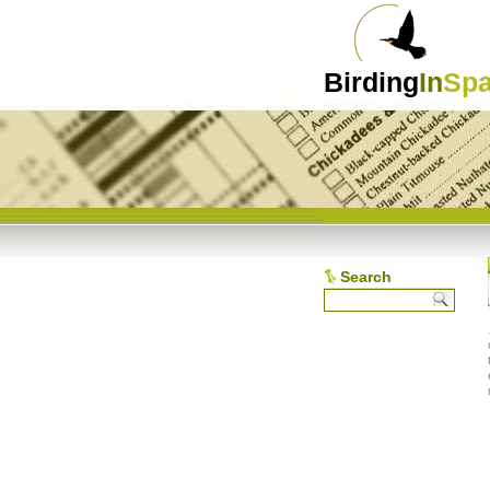
Birding
In
Spa
Search