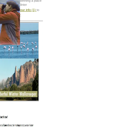
 the option of winning a place
ur Wonderful Winter
r wallcreeper tour info (1)
to
in 2019 or 2012.