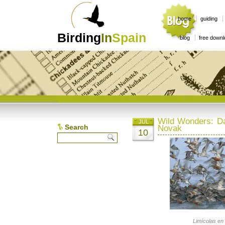
home
guiding
Birding
In
Spain
blog
free down
Wild Wonders: D
JUL
Search
Novak
10
Limícolas en el Wattenm