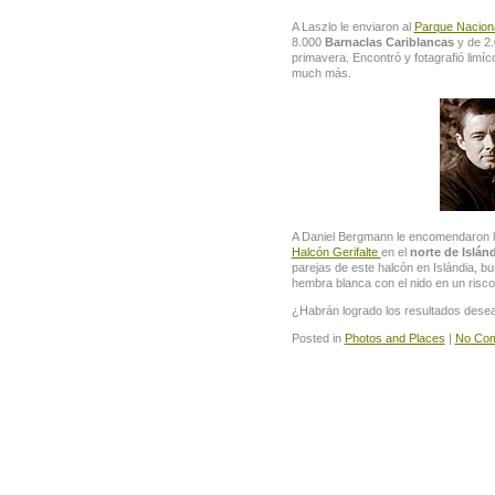
A Laszlo le enviaron al
Parque Nacion
8.000
Barnaclas Cariblancas
y de 2
primavera. Encontró y fotagrafió limíc
much más.
A Daniel Bergmann le encomendaron la
Halcón Gerifalte
en el
norte de Islán
parejas de este halcón en Islándia, b
hembra blanca con el nido en un risc
¿Habrán logrado los resultados dese
Posted in
Photos and Places
|
No Com